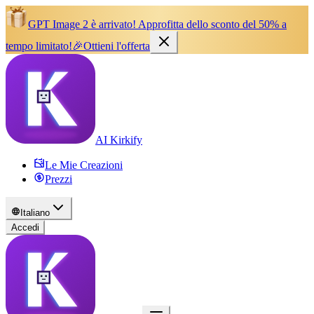
GPT Image 2 è arrivato!
Approfitta dello sconto del 50% a
tempo limitato!
🎉
Ottieni l'offerta
AI Kirkify
Le Mie Creazioni
Prezzi
Italiano
Accedi