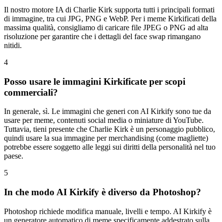
Il nostro motore IA di Charlie Kirk supporta tutti i principali formati
di immagine, tra cui JPG, PNG e WebP. Per i meme Kirkificati della
massima qualità, consigliamo di caricare file JPEG o PNG ad alta
risoluzione per garantire che i dettagli del face swap rimangano
nitidi.
4
Posso usare le immagini Kirkificate per scopi
commerciali?
In generale, sì. Le immagini che generi con AI Kirkify sono tue da
usare per meme, contenuti social media o miniature di YouTube.
Tuttavia, tieni presente che Charlie Kirk è un personaggio pubblico,
quindi usare la sua immagine per merchandising (come magliette)
potrebbe essere soggetto alle leggi sui diritti della personalità nel tuo
paese.
5
In che modo AI Kirkify è diverso da Photoshop?
Photoshop richiede modifica manuale, livelli e tempo. AI Kirkify è
un generatore automatico di meme specificamente addestrato sulla